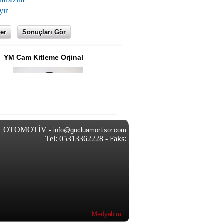
ır
 Cam Kitleme Orjinal
YM Açık Kasa Kilidi
 OTOMOTİV -
info@gucluamortisor.com
Tel: 05313362228 - Faks:
Medyabim