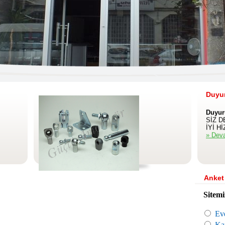
WEB S
» Dev
Duyur
Duyur
SİZ D
İYİ H
» Dev
Anket
Sitem
Eve
Kar