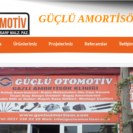
GÜÇLÜ AMORTİS
a
Ürünlerimiz
Projelerimiz
Referanslar
İletişi