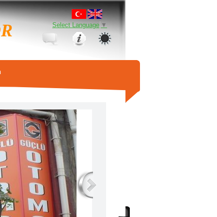
ÖR
Select Language
▼
m