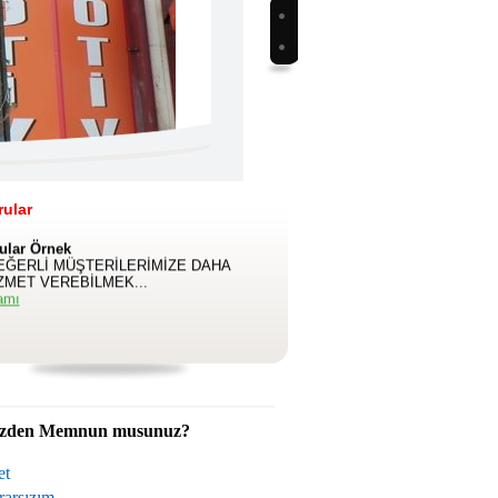
İTEMİZ GÜNCELLENMİŞTİR...
amı
ular
ular Örnek
EĞERLİ MÜŞTERİLERİMİZE DAHA
İZMET VEREBİLMEK...
amı
izden Memnun musunuz?
t
arsızım