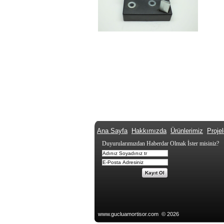
Ana Sayfa
Hakkımızda
Ürünlerimiz
Projel
Duyurularımızdan Haberdar Olmak İster misiniz?
www.gucluamortisor.com © 2026