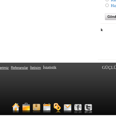
Hay
Paslanmaz Mil Menteşe 14 lük
YM
İstatistik
GÜÇLÜ
erimiz
Referanslar
İletişim